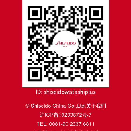
ID:
shiseidowatashiplus
© Shiseido China Co.,Ltd.
关于我们
沪ICP备10203872号-7
TEL. 0081-90 2337 6811