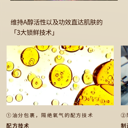
维持A醇活性以及功效直达肌肤的
「3大锁鲜技术」
①油分包裹，隔绝氧气的配方技术
②
配方技术
制