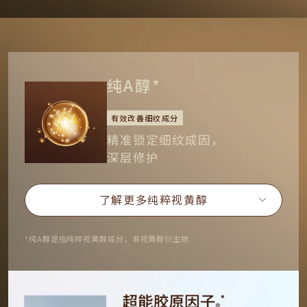
纯A醇*
有效改善细纹成分
精准锁定细纹成因，
深层修护
了解更多纯粹视黄醇
*纯A醇是指纯粹视黄醇成分，非视黄醇衍生物