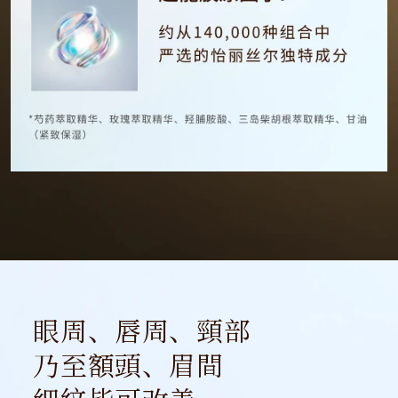
眼周、唇周、頸部
乃至額頭、眉間