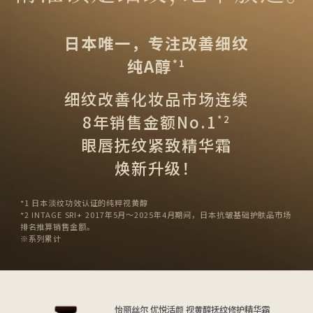
日本唯一，专注改善细纹
纯A醇
*1
细纹改善化妆品市场连续
8年销售金额No.1
*2
眼唇抚纹紧致精华霜
焕新升级！
*1 日本淡纹功效认证的纯粹视黄醇
*2 INTAGE SRI+ 2017年5月〜2025年4月期间，日本抗皱基础护肤品市场
排名推算销售金额。
※系列累计
怡丽丝尔 优悦活颜 视黄醇抚纹修护精华霜