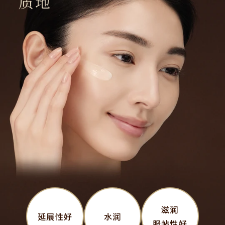
质地
滋润
延展性好
水润
服帖性好