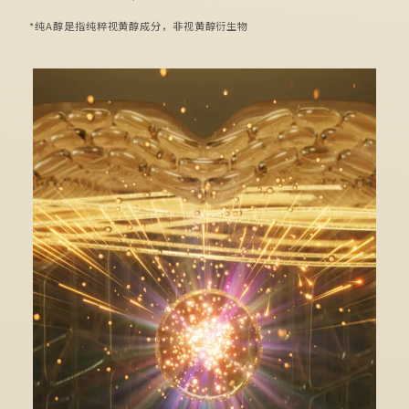
*纯A醇是指纯粹视黄醇成分，非视黄醇衍生物