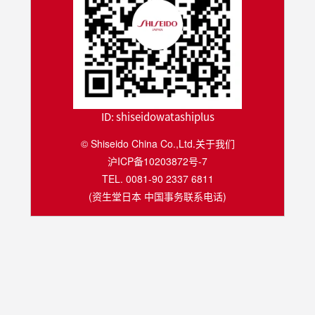
ID:
shiseidowatashiplus
© Shiseido China Co.,Ltd.
关于我们
沪ICP备10203872号-7
TEL. 0081-90 2337 6811
(资生堂日本 中国事务联系电话)