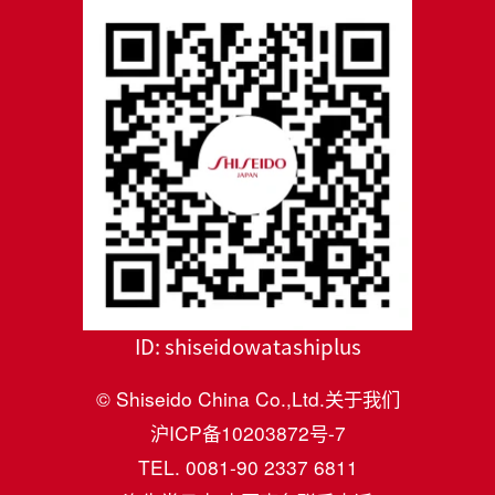
ID:
shiseidowatashiplus
© Shiseido China Co.,Ltd.
关于我们
沪ICP备10203872号-7
TEL. 0081-90 2337 6811