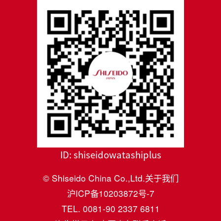
ID:
shiseidowatashiplus
© Shiseido China Co.,Ltd.
关于我们
沪ICP备10203872号-7
TEL. 0081-90 2337 6811