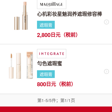
心机彩妆星魅润养遮瑕修容棒
遮瑕膏
2,800
日元（税前）
勻色遮瑕蜜
遮瑕膏
800
日元（税前）
第1-5/5件；第1/1页